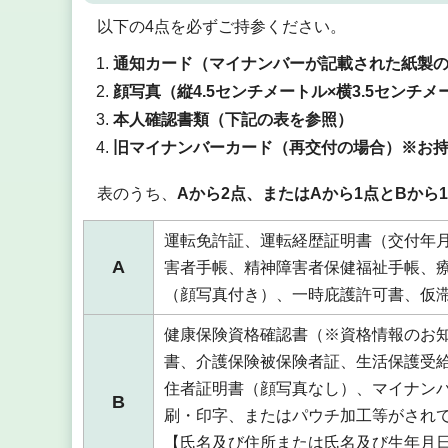
以下の4点を必ずご持参ください。
通知カード（マイナンバーが記載された紙製
顔写真（縦4.5センチメートル×横3.5セン
本人確認書類（下記の表を参照）
旧マイナンバーカード（再交付の場合）※お
表のうち、
Aから2点、またはAから1点とBから
運転免許証、運転経歴証明書（交付年月
A
害者手帳、精神障害者保健福祉手帳、
（顔写真付き）、一時庇護許可書、仮
健康保険資格確認書（※資格情報のお
書、介護保険被保険者証、生活保護受
住者証明書（顔写真なし）、マイナン
B
刷・印字、またはパウチ加工等がされ
【氏名及び住所または氏名及び生年月