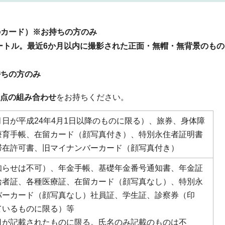
のカード）※お持ちの方のみ
チメートル。最近6か月以内に撮影された正面・無帽・無背景のも
持ちの方のみ
1点の組み合わせ
をお持ちください。
日が平成24年4月1日以降のものに限る）、旅券、身体障
療育手帳、在留カード（顔写真付き）、特別永住者証明書
滞在許可書、旧マイナンバーカード（顔写真付き）
知らせは不可）、年金手帳、基礎年金番号通知書、年金証
給者証、各種医療証、在留カード（顔写真なし）、特別永
バーカード（顔写真なし）社員証、学生証、診察券（印
ているものに限る）等
日が記載されたものに限る。氏名のみ記載のものは不