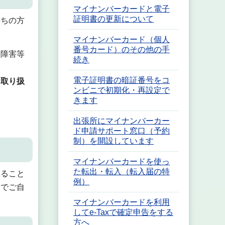
マイナンバーカードと電子
証明書の更新について
持ちの方
マイナンバーカード（個人
番号カード）のその他の手
や障害等
続き
電子証明書の暗証番号をコ
お取り扱
ンビニで初期化・再設定で
きます
出張所にマイナンバーカー
ド申請サポート窓口（予約
制）を開設しています
マイナンバーカードを使っ
た転出・転入（転入届の特
すること
例）
留でご自
マイナンバーカードを利用
してe-Taxで確定申告をする
方へ