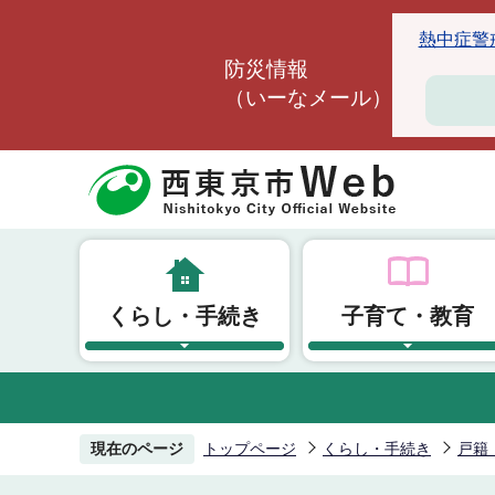
こ
熱中症警戒ア
の
防災情報
ペ
（いーなメール）
ー
ジ
の
先
頭
で
す
くらし・手続き
子育て・教育
現在のページ
トップページ
くらし・手続き
戸籍