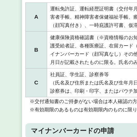
運転免許証、運転経歴証明書（交付年月
A
害者手帳、精神障害者保健福祉手帳、
（顔写真付き）、一時庇護許可書、仮
健康保険資格確認書（※資格情報のお
護受給者証、各種医療証、在留カード
B
イナンバーカード（顔写真なし）その
月日が記載されたものに限る。氏名の
社員証、学生証、診察券等
C
（氏名及び住所または氏名及び生年月
診察券は、印刷・印字、またはパウチ
※交付通知書のご持参がない場合は本人確認の
※有効期限のあるものは有効期限内のものに限
マイナンバーカードの申請