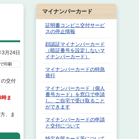
マイナンバーカード
証明書コンビニ交付サービ
スの停止情報
顔認証マイナンバーカード
（暗証番号を設定しないマ
年3月24日
イナンバーカード）
で印刷
マイナンバーカードの特急
発行
ドの交付
マイナンバーカード（個人
番号カード）を窓口で申請
8時ま
し、ご自宅で受け取ること
ができます
う方、ま
マイナンバーカードの申請
と交付について
特定在留カード等について