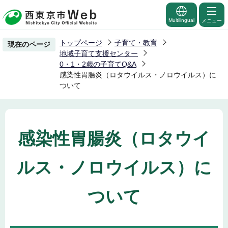
こ
の
Multilingual
メニュー
ペ
トップページ
子育て・教育
現在のページ
ー
地域子育て支援センター
ジ
0・1・2歳の子育てQ&A
感染性胃腸炎（ロタウイルス・ノロウイルス）に
の
ついて
先
頭
で
す
感染性胃腸炎（ロタウイ
ルス・ノロウイルス）に
ついて