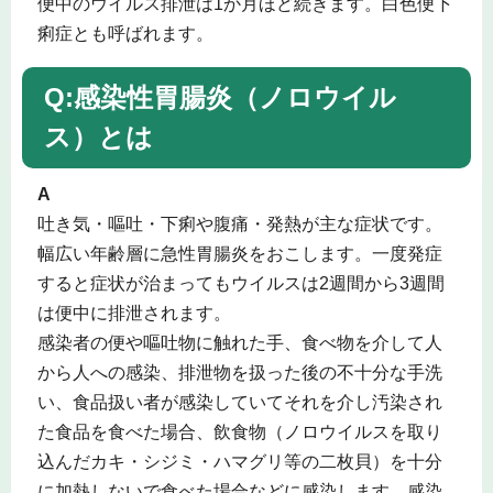
便中のウイルス排泄は1か月ほど続きます。白色便下
痢症とも呼ばれます。
Q:感染性胃腸炎（ノロウイル
ス）とは
A
吐き気・嘔吐・下痢や腹痛・発熱が主な症状です。
幅広い年齢層に急性胃腸炎をおこします。一度発症
すると症状が治まってもウイルスは2週間から3週間
は便中に排泄されます。
感染者の便や嘔吐物に触れた手、食べ物を介して人
から人への感染、排泄物を扱った後の不十分な手洗
い、食品扱い者が感染していてそれを介し汚染され
た食品を食べた場合、飲食物（ノロウイルスを取り
込んだカキ・シジミ・ハマグリ等の二枚貝）を十分
に加熱しないで食べた場合などに感染します。感染