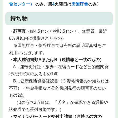
合センター）
のみ、第
4
火曜日は
田無庁舎
のみ）
持ち物
・顔写真
（縦4.5センチ×横3.5センチ。無背景。最近
6カ月以内に撮影されたもの）
※田無庁舎・保谷庁舎では有料の証明写真機をご
利用いただけます。
・
本人確認書類AまたはB（現情報と一致のもの）
A…運転免許証・旅券・在留カードなど公的機関発
行の顔写真のあるもの1点
B…健康保険資格確認書（※資格情報のお知らせは
不可）・年金手帳など公的機関発行の顔写真のない
もの2点
（Bのうち2点目は、「氏名」が確認できる通帳や
診察券でも受付可能です。）
・マイナンバーカード交付申請書（お持ちの方の