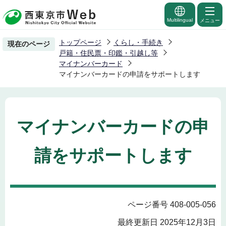
こ
の
Multilingual
メニュー
ペ
トップページ
くらし・手続き
現在のページ
ー
戸籍・住民票・印鑑・引越し等
ジ
マイナンバーカード
マイナンバーカードの申請をサポートします
の
先
頭
で
マイナンバーカードの申
す
請をサポートします
ページ番号 408-005-056
最終更新日 2025年12月3日