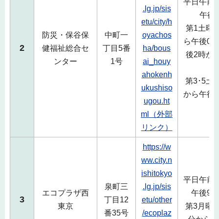
平日午前8
.lg.jp/sis
午後
etu/city/h
第1土曜
防災・保谷保
中町一
oyachos
ら午後0時
2
健福祉総合セ
丁目5番
ha/bous
後2時か
ンター
1号
ai_houy
ahokenh
第3･5土
ukushiso
から午後0
ugou.ht
ml（外部
リンク）
https://w
ww.city.n
ishitokyo
平日午前8
泉町三
.lg.jp/sis
エコプラザ西
午後9時
3
丁目12
etu/other
東京
第3月曜日
番35号
/ecoplaz