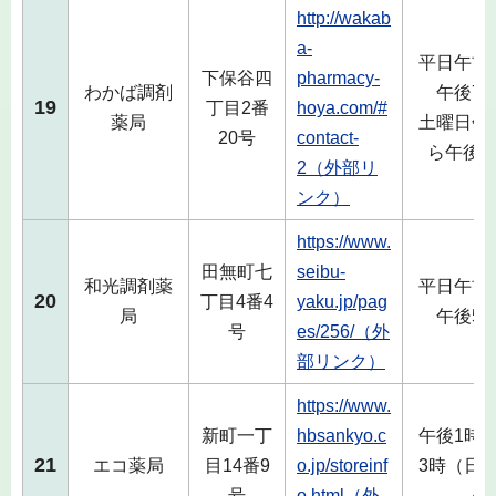
http://wakab
a-
平日午前
下保谷四
pharmacy-
わかば調剤
午後7
19
丁目2番
hoya.com/#
薬局
土曜日午
20号
contact-
ら午後0
2（外部リ
ンク）
https://www.
田無町七
seibu-
和光調剤薬
平日午前
20
丁目4番4
yaku.jp/pag
局
午後5
号
es/256/（外
部リンク）
https://www.
新町一丁
hbsankyo.c
午後1時
21
エコ薬局
目14番9
o.jp/storeinf
3時（日
号
o.html（外
く