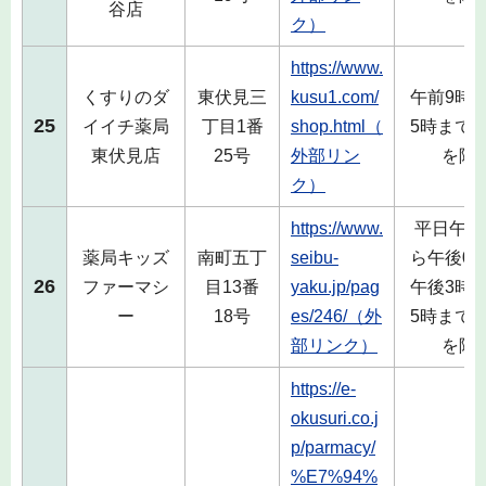
谷店
ク）
https://www.
くすりのダ
東伏見三
kusu1.com/
午前9時
25
イイチ薬局
丁目1番
shop.html（
5時まで
東伏見店
25号
外部リン
を除
ク）
https://www.
平日午前
薬局キッズ
南町五丁
seibu-
ら午後0
26
ファーマシ
目13番
yaku.jp/pag
午後3時
ー
18号
es/246/（外
5時まで
部リンク）
を除
https://e-
okusuri.co.j
p/parmacy/
%E7%94%