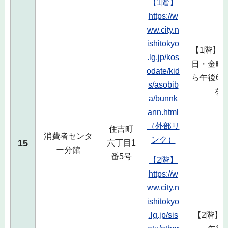
【1階】
https://w
ww.city.n
ishitokyo
【1階】
.lg.jp/kos
日・金曜
odate/kid
ら午後6
s/asobib
を
a/bunnk
ann.html
（外部リ
住吉町
消費者センタ
ンク）
15
六丁目1
ー分館
番5号
【2階】
https://w
ww.city.n
ishitokyo
.lg.jp/sis
【2階】