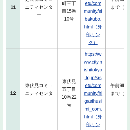
町三丁
etu/com
11
ニティセンタ
まで（毎
目15番
munity/si
ー
除
10号
bakubo.
html（外
部リン
ク）
https://w
ww.city.n
ishitokyo
.lg.jp/sis
東伏見
東伏見コミュ
etu/com
午前9時
五丁目
12
ニティセンタ
munity/hi
まで（毎
10番22
ー
gasihusi
除
号
mi_com.
html（外
部リン