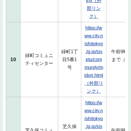
tml（外
部リン
ク）
https://w
ww.city.n
ishitokyo
緑町1丁
.lg.jp/sis
午前9時
緑町コミュニ
10
目5番1
etu/com
まで（毎
ティセンター
号
munity/m
除
idori.html
（外部リ
ンク）
https://w
ww.city.n
ishitokyo
芝久保
.lg.jp/sis
芝久保コミュ
午前9時