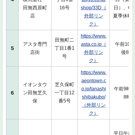
田無西原町
16号
shop/33D（
日）、G
店
外部リン
夏季休暇
ク）
https://www.
田無町二
アスタ専門
asta.co.jp（
午前10
5
丁目1番1
店街
外部リン
後8時
号
ク）
https://www.
aeontown.c
イオンタウ
芝久保町
o.jp/tanashi
午前9時
6
ン田無芝久
一丁目12
shibakubo/
8時
保
番5号
（外部リン
ク）
平日午前8