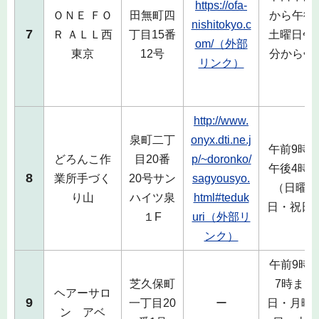
https://ofa-
ＯＮＥ ＦＯ
田無町四
から午後
nishitokyo.c
7
Ｒ ＡＬＬ西
丁目15番
土曜日午前
om/（外部
東京
12号
分から午
リンク）
で
http://www.
泉町二丁
onyx.dti.ne.j
午前9時0
どろんこ作
目20番
p/~doronko/
午後4時4
8
業所手づく
20号サン
sagyousyo.
（日曜日
り山
ハイツ泉
html#teduk
日・祝日
１F
uri（外部リ
ンク）
午前9時
芝久保町
7時まで
ヘアーサロ
9
一丁目20
ー
日・月曜
ン アベ