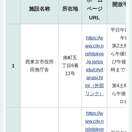
開放可
施設名称
所在地
ページ
URL
平日午前8
https://w
午後
ww.city.n
第2土曜
ishitokyo
ら午後0時
南町五
西東京市役所
.lg.jp/sis
び午後2
1
丁目6番
田無庁舎
etu/city/t
時まで（
13号
anasi.ht
ml（外部
第4土曜
リンク）
ら午後0時
ロビ
https://w
ww.city.n
ishitokyo