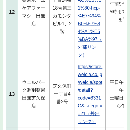
薬局ホーム
丁目24番
AC%E5%B
午前9時
ケアファー
18号第三
1%80-hcp-
12
5時まで
マシ―田無
カモシダ
%E7%94%
を除
店
ビル1、2
B0%E7%8
階
4%A1%E5
%BA%97（
外部リン
ク）
https://store.
welcia.co.jp
ウェルパー
/welcia/spot
平日午前
芝久保町
ク調剤薬局
/detail?
午後
13
一丁目4
田無芝久保
code=8331
土曜日午
番2号
店
C&category
ら午後
=21（外部
リンク）