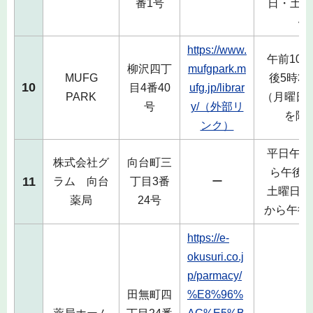
番1号
日・土曜
く
https://www.
午前10
柳沢四丁
mufgpark.m
MUFG
後5時3
10
目4番40
ufg.jp/librar
PARK
（月曜日
号
y/（外部リ
を除
ンク）
平日午前
株式会社グ
向台町三
ら午後5
11
ラム 向台
丁目3番
ー
土曜日午
薬局
24号
から午後
https://e-
okusuri.co.j
p/parmacy/
田無町四
%E8%96%