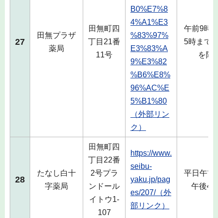
B0%E7%8
4%A1%E3
田無町四
午前9時
田無プラザ
%83%97%
27
丁目21番
5時まで
薬局
E3%83%A
11号
を除
9%E3%82
%B6%E8%
96%AC%E
5%B1%80
（外部リン
ク）
田無町四
https://www.
丁目22番
seibu-
たなし白十
2号プラ
平日午前
28
yaku.jp/pag
字薬局
ンドール
午後4時
es/207/（外
イトウ1-
部リンク）
107