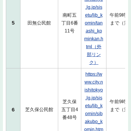
.lg.jp/sis
南町五
etu/lib_k
午前9時か
5
田無公民館
丁目6番
omin/tan
まで（第
11号
ashi_ko
minkan.h
tml（外
部リン
ク）
https://w
ww.city.n
ishitokyo
.lg.jp/sis
芝久保
午前9時か
etu/lib_k
6
芝久保公民館
五丁目4
まで（第
omin/sib
番48号
akubo_k
omin.htm