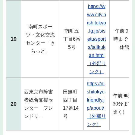
https://w
ww.city.n
ishitokyo
南町スポー
南町五
.lg.jp/sis
午前９時
ツ・文化交流
19
丁目6番
etu/sport
時まで（
センター「き
5号
s/taiikuk
休館日
らっと」
an.html
（外部リ
ンク）
https://ni
西東京市障害
田無町
shitokyo-
午前9時か
者総合支援セ
四丁目
friendly.j
20
30分まで
ンター フレ
17番14
p/about/
除く）
ンドリー
号
（外部リ
ンク）