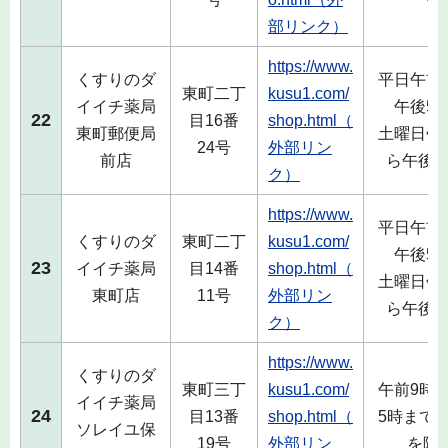
部リンク）
https://www.
くすりのダ
平日午前
東町二丁
kusu1.com/
イイチ薬局
午後5
22
目16番
shop.html（
東町郵便局
土曜日午
24号
外部リン
前店
ら午後1
ク）
https://www.
平日午前
くすりのダ
東町二丁
kusu1.com/
午後5
23
イイチ薬局
目14番
shop.html（
土曜日午
東町店
11号
外部リン
ら午後1
ク）
https://www.
くすりのダ
東町三丁
kusu1.com/
午前9時
イイチ薬局
24
目13番
shop.html（
5時まで
ソレイユ保
19号
外部リン
を除