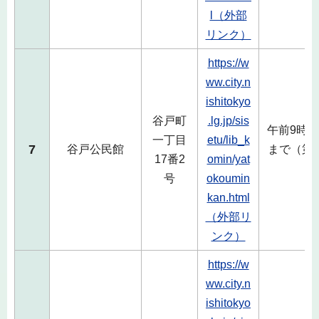
l（外部
リンク）
https://w
ww.city.n
ishitokyo
谷戸町
.lg.jp/sis
午前9時か
一丁目
etu/lib_k
7
谷戸公民館
まで（第
17番2
omin/yat
号
okoumin
kan.html
（外部リ
ンク）
https://w
ww.city.n
ishitokyo