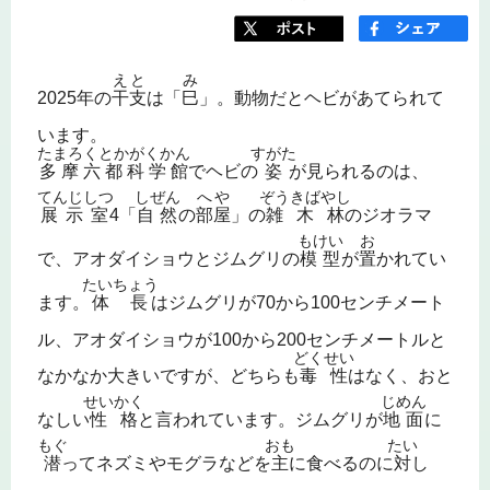
えと
み
2025年の
干支
は「
巳
」。動物だとヘビがあてられて
います。
たまろくとかがくかん
すがた
多摩六都科学館
でヘビの
姿
が見られるのは、
てんじしつ
しぜん
へや
ぞうきばやし
展示室
4「
自然
の
部屋
」の
雑木林
のジオラマ
もけい
お
で、アオダイショウとジムグリの
模型
が
置
かれてい
たいちょう
ます。
体長
はジムグリが70から100センチメート
ル、アオダイショウが100から200センチメートルと
どくせい
なかなか大きいですが、どちらも
毒性
はなく、おと
せいかく
じめん
なしい
性格
と言われています。ジムグリが
地面
に
もぐ
おも
たい
潜
ってネズミやモグラなどを
主
に食べるのに
対
し