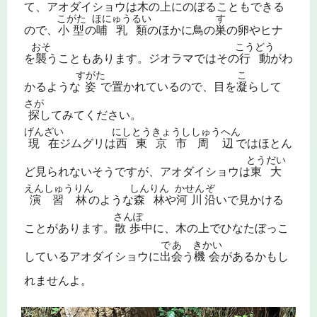
て、アオダイショウは木の上にのぼることもできる
こがた
ほにゅうるい
す
ので、
小型
の
哺乳類
のほかに鳥の
巣
の卵やヒナ
おそ
こうどう
を
襲
うこともあります。ジオラマではその
行動
がわ
すがた
こ
かるような
姿
で置かれているので、目を
凝
らして
さが
探
してみてください。
げんざい
にしとうきょうし
しゅうへん
現在
ジムグリは
西東京市
周辺
ではほとん
とうだい
ど見られないそうですが、アオダイショウは
東大
えんしゅうりん
しんりん
かせん
ぞ
演習林
のような
森林
や
河川
沿
いで見かける
さんぽ
ことがあります。
散歩
中に、木の上でひなたぼっこ
であ
きかい
しているアオダイショウに
出会
う
機会
があるかもし
れませんよ。