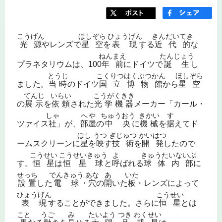
こうげん
ほしぞら
ひょうげん
きんだいてき
光源
やレンズで
星空
を
表現
する
近代的
な
ねんまえ
たんじょう
プラネタリウムは、100
年前
にドイツで
誕生
し
とうじ
こくりつはくぶつかん
ほしぞら
ました。
当時
のドイツ
国立博物館
から
星空
てんじ
いらい
こうがくきき
の
展示
を
依頼
された
光学機器
メーカー「カール・
しゃ
へや
ちゅうおう
きかい
す
ツァイス
社
」が、
部屋
の
中央
に
機械
を
据
えてド
ほし
うつ
ぎじゅつ
かいはつ
ームスクリーンに
星
を
映
す
技術
を
開発
したので
こうせい
こうせいきゅう
よ
きゅうたいないぶ
す。
恒星
は
恒星球
と
呼
ばれる
球体内部
に
せっち
でんきゅう
あな
あ
いた
設置
した
電球
・
穴
の
開
いた
板
・レンズによって
ひょうげん
こうせい
表現
することができました。さらに
恒星
とは
こと
うご
み
たいよう
つき
わくせい