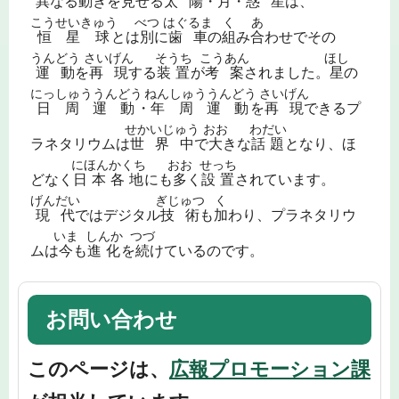
異
なる
動
きを
見
せる
太陽
・
月
・
惑星
は、
こうせいきゅう
べつ
はぐるま
く
あ
恒星球
とは
別
に
歯車
の
組
み
合
わせでその
うんどう
さいげん
そうち
こうあん
ほし
運動
を
再現
する
装置
が
考案
されました。
星
の
にっしゅううんどう
ねんしゅううんどう
さいげん
日周運動
・
年周運動
を
再現
できるプ
せかいじゅう
おお
わだい
ラネタリウムは
世界中
で
大
きな
話題
となり、ほ
にほんかくち
おお
せっち
どなく
日本各地
にも
多
く
設置
されています。
げんだい
ぎじゅつ
く
現代
ではデジタル
技術
も
加
わり、プラネタリウ
いま
しんか
つづ
ムは
今
も
進化
を
続
けているのです。
お問い合わせ
このページは、
広報プロモーション課