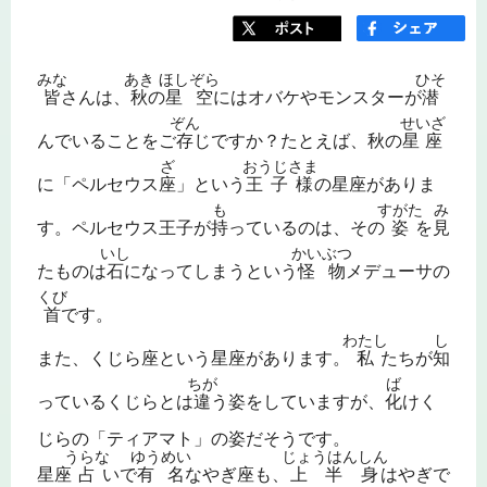
みな
あき
ほしぞら
ひそ
皆
さんは、
秋
の
星空
にはオバケやモンスターが
潜
ぞん
せいざ
んでいることをご
存
じですか？たとえば、秋の
星座
ざ
おうじさま
に「ペルセウス
座
」という
王子様
の星座がありま
も
すがた
み
す。ペルセウス王子が
持
っているのは、その
姿
を
見
いし
かいぶつ
たものは
石
になってしまうという
怪物
メデューサの
くび
首
です。
わたし
し
また、くじら座という星座があります。
私
たちが
知
ちが
ば
っているくじらとは
違
う姿をしていますが、
化
けく
じらの「ティアマト」の姿だそうです。
うらな
ゆうめい
じょうはんしん
星座
占
いで
有名
なやぎ座も、
上半身
はやぎで