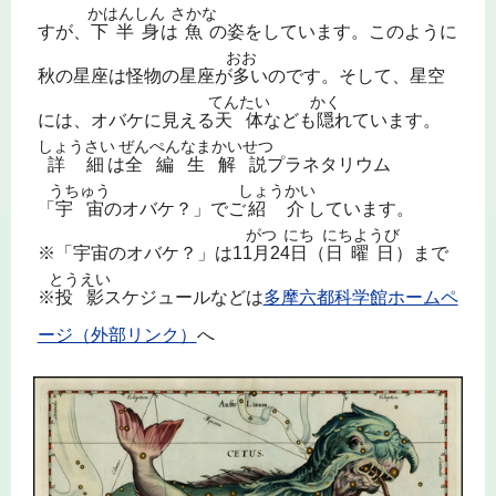
かはんしん
さかな
すが、
下半身
は
魚
の姿をしています。このように
おお
秋の星座は怪物の星座が
多
いのです。そして、星空
てんたい
かく
には、オバケに見える
天体
なども
隠
れています。
しょうさい
ぜんぺんなまかいせつ
詳細
は
全編生解説
プラネタリウム
うちゅう
しょうかい
「
宇宙
のオバケ？」でご
紹介
しています。
がつ
にち
にちようび
※「宇宙のオバケ？」は11
月
24
日
（
日曜日
）まで
とうえい
※
投影
スケジュールなどは
多摩六都科学館ホームペ
ージ（外部リンク）
へ