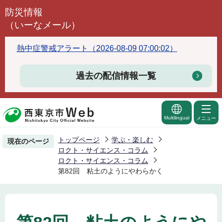
こ
防災情報
の
（いーなメール）
ペ
ー
熱中症警戒アラート（2026-08-09 07:00:02）
ジ
の
過去の配信情報一覧
先
頭
で
Multilingual
メニュー
す
トップページ
学ぶ・楽しむ
現在のページ
ロクト・サイエンス・コラム
ロクト・サイエンス・コラム
第82回 粘土のようにやわらかく