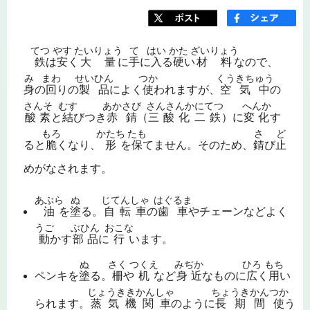
てつ
やす
たいりょう
て
はい
かた
ざいりょう
鉄
は
安
く
大量
に
手
に
入
る
硬
い
材料
なので、
み
まわ
せいひん
つか
くうきちゅう
身
の
回
りの
製品
によく
使
われますが、
空気中
の
さんそ
むす
あかさび
さんさんかにてつ
へんか
酸素
と
結
びつき
赤錆
（
三酸化二鉄
）に
変化
す
もろ
かたち
たも
さ
ど
ると
脆
くなり、
形
を
保
てません。そのため、
錆
び
止
めがなされます。
あぶら
ぬ
じてんしゃ
はぐるま
油
を
塗
る。
自転車
の
歯車
やチェーンなどよく
うご
ぶひん
おこな
動
かす
部品
に
行
います。
ぬ
さく
つくえ
みぢか
ひろ
もち
ペンキを
塗
る。
柵
や
机
など
身近
なものに
広
く
用
い
じょうききかんしゃ
ちょうきかんつか
られます。
蒸気機関車
のように
長期間使
う