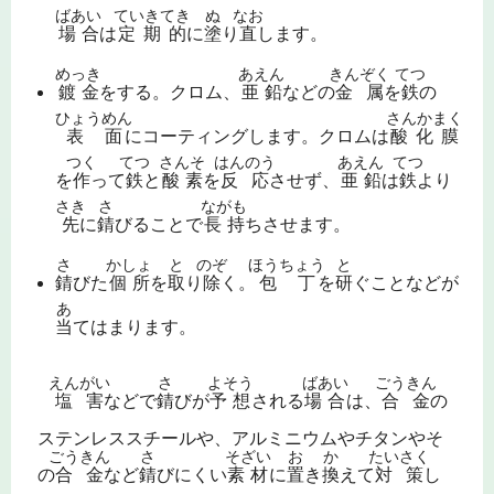
ばあい
ていきてき
ぬ
なお
場合
は
定期的
に
塗
り
直
します。
めっき
あえん
きんぞく
てつ
鍍金
をする。クロム、
亜鉛
などの
金属
を
鉄
の
ひょうめん
さんかまく
表面
にコーティングします。クロムは
酸化膜
つく
てつ
さんそ
はんのう
あえん
てつ
を
作
って
鉄
と
酸素
を
反応
させず、
亜鉛
は
鉄
より
さき
さ
ながも
先
に
錆
びることで
長持
ちさせます。
さ
かしょ
と
のぞ
ほうちょう
と
錆
びた
個所
を
取
り
除
く。
包丁
を
研
ぐことなどが
あ
当
てはまります。
えんがい
さ
よそう
ばあい
ごうきん
塩害
などで
錆
びが
予想
される
場合
は、
合金
の
ステンレススチールや、アルミニウムやチタンやそ
ごうきん
さ
そざい
お
か
たいさく
の
合金
など
錆
びにくい
素材
に
置
き
換
えて
対策
し