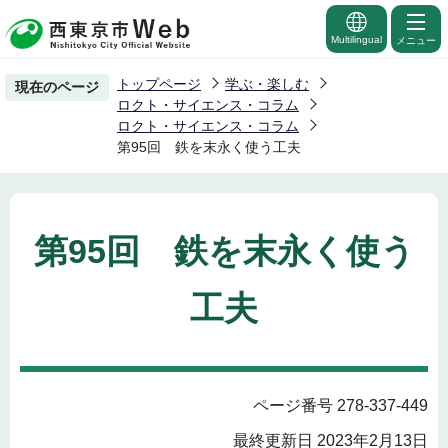
こ
の
Multilingual
メニュー
ペ
トップページ
学ぶ・楽しむ
現在のページ
ー
ロクト・サイエンス・コラム
ジ
ロクト・サイエンス・コラム
第95回 鉄を末永く使う工夫
の
先
頭
で
第95回 鉄を末永く使う
す
工夫
ページ番号 278-337-449
最終更新日 2023年2月13日