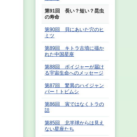
第91回 長い？短い？昆虫
の寿命
第90回 貝にあいた穴のヒ
ミツ
第89回 キトラ古墳に描か
れた中国星座
第88回 ボイジャーが届け
る宇宙生命へのメッセージ
第87回 驚異のハイジャン
パー！トビムシ
第86回 寅ではなくトラの
話
第85回 北半球からは見え
ない星座たち