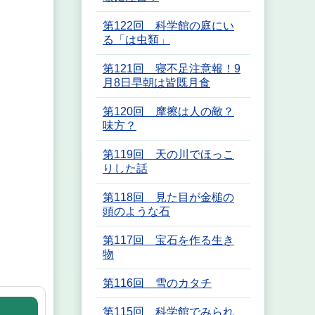
第122回 科学館の庭にい
る「は虫類」
第121回 寝不足注意報！9
月8日早朝は皆既月食
第120回 摩擦は人の敵？
味方？
第119回 天の川でほっこ
りした話
第118回 見た目が金槌の
頭のような石
第117回 宝石を作る生き
物
第116回 雪のカタチ
第115回 科学館でみられ