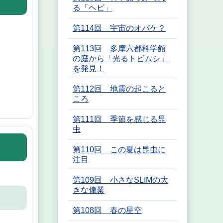
る「ヘビ」
第114回 宇宙のオバケ？
第113回 多摩六都科学館
の庭から「光るトビムシ」
を発見！
第112回 地震の起こると
ころ
第111回 季節を感じる昆
虫
第110回 この夏は昆虫に
注目
第109回 小さなSLIMの大
きな偉業
第108回 春の星空