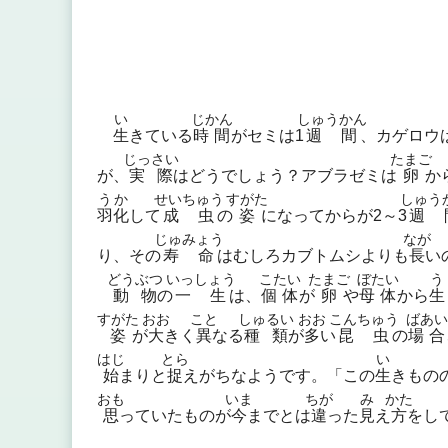
い
じかん
しゅうかん
生
きている
時間
がセミは1
週間
、カゲロウ
じっさい
たまご
が、
実際
はどうでしょう？アブラゼミは
卵
か
うか
せいちゅう
すがた
しゅう
羽化
して
成虫
の
姿
になってからが2～3
週
じゅみょう
なが
り、その
寿命
はむしろカブトムシよりも
長
い
どうぶつ
いっしょう
こたい
たまご
ぼたい
う
動物
の
一生
は、
個体
が
卵
や
母体
から
生
すがた
おお
こと
しゅるい
おお
こんちゅう
ばあい
姿
が
大
きく
異
なる
種類
が
多
い
昆虫
の
場合
はじ
とら
い
始
まりと
捉
えがちなようです。「この
生
きもの
おも
いま
ちが
み
かた
思
っていたものが
今
までとは
違
った
見
え
方
をし