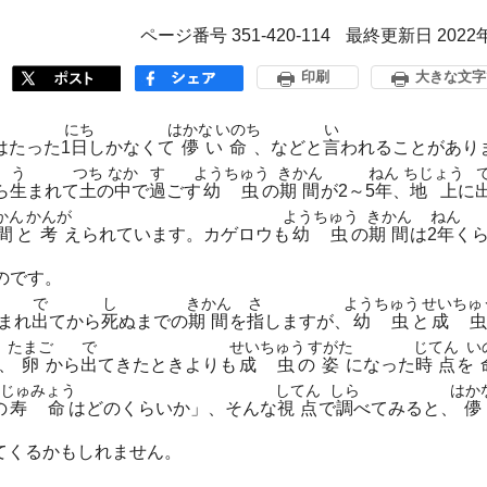
ページ番号 351-420-114
最終更新日 2022
印刷
大きな文字
にち
はかな
いのち
い
はたった1
日
しかなくて
儚
い
命
、などと
言
われることがあり
う
つち
なか
す
ようちゅう
きかん
ねん
ちじょう
ら
生
まれて
土
の
中
で
過
ごす
幼虫
の
期間
が2～5
年
、
地上
に
かん
かんが
ようちゅう
きかん
ねん
間
と
考
えられています。カゲロウも
幼虫
の
期間
は2
年
く
のです。
で
し
きかん
さ
ようちゅう
せいちゅ
まれ
出
てから
死
ぬまでの
期間
を
指
しますが、
幼虫
と
成
たまご
で
せいちゅう
すがた
じてん
い
、
卵
から
出
てきたときよりも
成虫
の
姿
になった
時点
を
じゅみょう
してん
しら
はか
の
寿命
はどのくらいか」、そんな
視点
で
調
べてみると、
儚
てくるかもしれません。