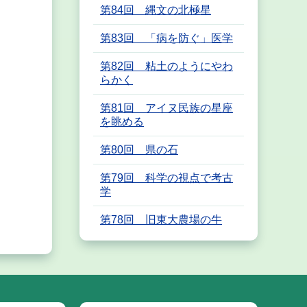
第84回 縄文の北極星
第83回 「病を防ぐ」医学
第82回 粘土のようにやわ
らかく
第81回 アイヌ民族の星座
を眺める
第80回 県の石
第79回 科学の視点で考古
学
第78回 旧東大農場の牛