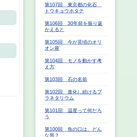
第107回 東京都の化石
トウキョウホタテ
第106回 30年前を振り返
かえると
第105回 今が見頃のオリ
オン座
第104回 モノを動かす考
え方
第103回 石の名前
第102回 進化し続けるプ
ラネタリウム
第101回 温度って何だろ
う
第100回 魚の口は、どん
な形？