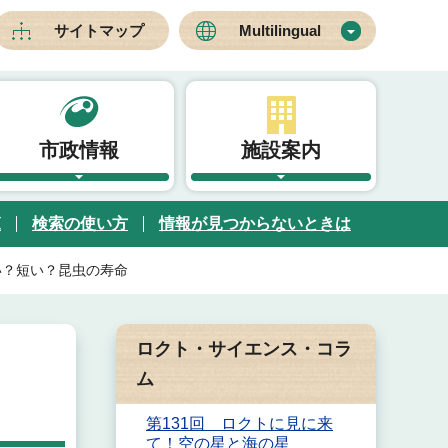
サイトマップ
Multilingual
市政情報
施設案内
覧
検索の使い方
情報が見つからないときは
い？短い？昆虫の寿命
ロクト・サイエンス・コラ
ム
第131回 ロクトに見に来
て！空の星と海の星