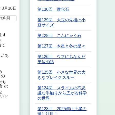
年8月30日
第130回 微化石
で印刷
第129回 大豆の先祖は小
豆サイズ
ます
第128回 こんにゃく石
で
出
て
第127回 木星と冬の星々
らいあ
第126回 ウマにちなんだ
単位の話
う
第125回 小さな世界の大
虫
の
きなブレイクスルー
のち
命
の
第124回 スライムの不思
な
議な手触りから広がる科学
いと
の世界
第123回 2025年は土星の
環に注目！