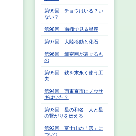
第99回 チョウはいる？い
ない？
第98回 南極で見る星座
第97回 大陸移動と化石
第96回 細密画が表せるも
の
第95回 鉄を末永く使う工
夫
第94回 西東京市にノウサ
ギはいた？
第93回 星の和名 人と星
の繋がりを伝える
第92回 富士山の「形」に
ついて