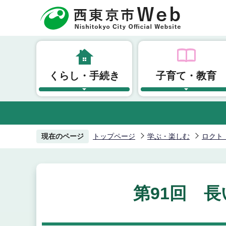
こ
の
ペ
ー
ジ
くらし・手続き
子育て・教育
の
先
頭
で
す
現在のページ
トップページ
学ぶ・楽しむ
ロクト
第91回 