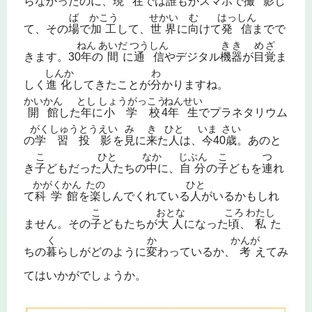
らなかったのに、
現在
では
誰
もがスマホで
撮影
し
ば
かこう
せかい
む
はっしん
て、その
場
で
加工
して、
世界
に
向
けて
発信
までで
ねん
あいだ
つうしん
きき
めざ
きます。30
年
の
間
に
通信
やデジタル
機器
が
目覚
ま
しんか
わ
しく
進化
してきたことが
分
かりますね。
かいかん
とし
しょうがっこう
ねんせい
開館
した
年
に
小学校
4
年生
でプラネタリウム
がくしゅうとうえい
み
き
ひと
いま
さい
の
学習投影
を
見
に
来
た
人
は、
今
40
歳
。あのと
こ
ひと
なか
じぶん
こ
つ
き
子
どもだった
人
たちの
中
に、
自分
の
子
どもを
連
れ
かがくかん
たの
ひと
て
科学館
を
楽
しんでくれている
人
がいるかもしれ
こ
おとな
ころ
わたし
ません。その
子
どもたちが
大人
になった
頃
、
私
た
く
か
かんが
ちの
暮
らしがどのように
変
わっているか、
考
えてみ
てはいかがでしょうか。