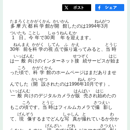
たまろくとかがくかん
かいかん
ねん
がつ
多摩六都科学館
が
開館
したのは1994
年
3
月
ついたち
ことし
しゅうねん
むか
1日
。
今年
で30
周年
を
迎
えます。
ねんまえ
かがく
してん
ふ
かえ
とうじ
30
年前
を
科学
の
視点
で
振
り
返
ってみると、
当時
いっぱんむ
せつぞく
はじ
は
一般向
けのインターネット
接続
サービスが
始
ま
ころ
かがくかん
った
頃
で、
科学館
のホームページはまだありませ
かいせつ
ねん
がつ
んでした（
開設
されたのは1996
年
10
月
です）。
いっぱんむ
はんばい
はじ
一般向
けのデジタルカメラが
販売
され
始
めたの
ころ
とうじ
さつえい
もこの
頃
です。
当時
はフィルムカメラで
撮影
し
げんぞう
しゃしん
と
わ
て、
現像
するまでどんな
写真
が
撮
れているか
分
か
げんざい
だれ
さつえい