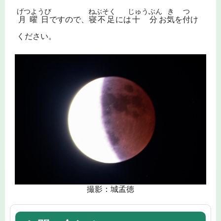
げつようび
ねぶそく
じゅうぶん
き
つ
月曜日
ですので、
寝不足
には
十分
お
気
を
付
け
ください。
撮影：城孟徳