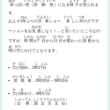
あか
いろ
しゃくどういろ
ようす
み
赤
っぽい
色
（
赤銅色
）になる
様子
が
見
られま
す。
ねん
てんたい
うつく
つき
およそ3
年
ぶりの
天体
ショー、
美
しい
月
のグラデ
みのが
い
ーションをお
見逃
しなく！…と
言
いたいところなの
じかん
なのか
ひづけ
か
しんや
ですが、
時間
が
7日
から
日付
が
変
わった
深夜
から
あ
がた
明
け
方
にかけてとなります。
か
はじ
じ
ふん
欠
け
始
め…1
時
27
分
かいきしょく
じ
ふん
じ
ふん
皆既食
…2
時
30
分
～3
時
53
分
か
お
じ
ふん
欠
け
終
わり…4
時
57
分
しゅってん
こくりつてんもんだい
（
出典
：
国立天文台
）