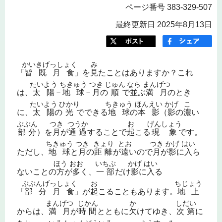
ページ番号 383-329-507
最終更新日 2025年8月13日
かいきげっしょく
み
「
皆既月食
」を
見
たことはありますか？これ
たいよう
ちきゅう
つき
じゅん
なら
まんげつ
は、
太陽
－
地球
－
月
の
順
で
並
ぶ
満月
のとき
たいよう
ひかり
ちきゅう
ほんえい
かげ
こ
に、
太陽
の
光
でできる
地球
の
本影
（
影
の
濃
い
ぶぶん
つき
つうか
お
げんしょう
部分
）を
月
が
通過
することで
起
こる
現象
です。
ちきゅう
つき
きょり
とお
つき
かげ
はい
ただし、
地球
と
月
の
距離
が
遠
いので
月
が
影
に
入
ら
ほう
おお
いちぶ
かげ
はい
ないことの
方
が
多
く、
一部
だけ
影
に
入
る
ぶぶんげっしょく
お
ちじょう
「
部分月食
」が
起
こることもあります。
地上
まんげつ
じかん
か
しだい
からは、
満月
が
時間
とともに
欠
けてゆき、
次第
に