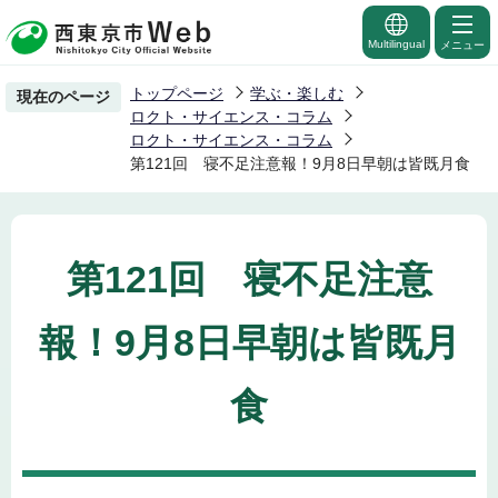
こ
の
Multilingual
メニュー
ペ
トップページ
学ぶ・楽しむ
現在のページ
ー
ロクト・サイエンス・コラム
ジ
ロクト・サイエンス・コラム
第121回 寝不足注意報！9月8日早朝は皆既月食
の
先
頭
で
第121回 寝不足注意
す
報！9月8日早朝は皆既月
食